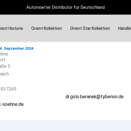
Instagram
Autorisierter Distributor für Deutschland
ient Historie
Orient Kollektion
Orient Star Kollektion
Händle
ek & Söhne
4. September 2024
öhne
mbH
aße 5
aich
-6937269
dr.golo.beranek@tyberion.de
-soehne.de