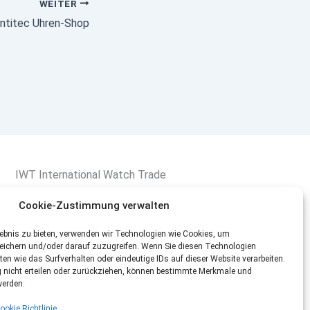
WEITER
ntitec Uhren-Shop
IWT International Watch Trade
Goethestr. 5
Cookie-Zustimmung verwalten
80336 München
Tel.: +49 (0)89 60 81 57-0
lebnis zu bieten, verwenden wir Technologien wie Cookies, um
Fax: +49 (0)89 60 81 57-99
eichern und/oder darauf zuzugreifen. Wenn Sie diesen Technologien
n wie das Surfverhalten oder eindeutige IDs auf dieser Website verarbeiten.
Mail: info@Watchtrade.de
nicht erteilen oder zurückziehen, können bestimmte Merkmale und
werden.
ookie Richtlinie