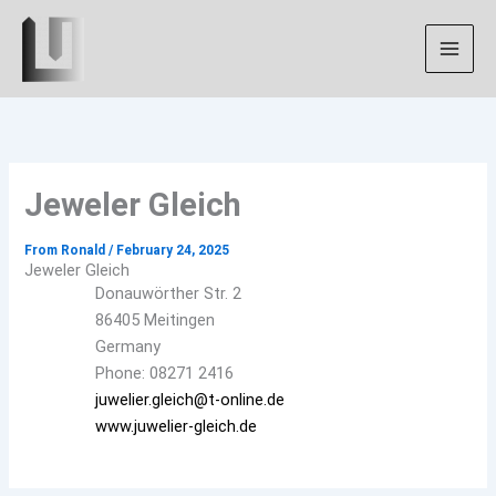
Skip
Instagram
to
content
Jeweler Gleich
From
Ronald
/
February 24, 2025
Jeweler Gleich
Donauwörther Str. 2
86405 Meitingen
Germany
Phone: 08271 2416
juwelier.gleich@t-online.de
www.juwelier-gleich.de